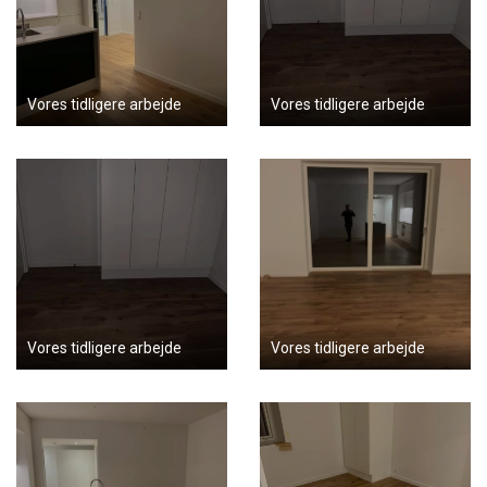
Vores tidligere arbejde
Vores tidligere arbejde
Vores tidligere arbejde
Vores tidligere arbejde