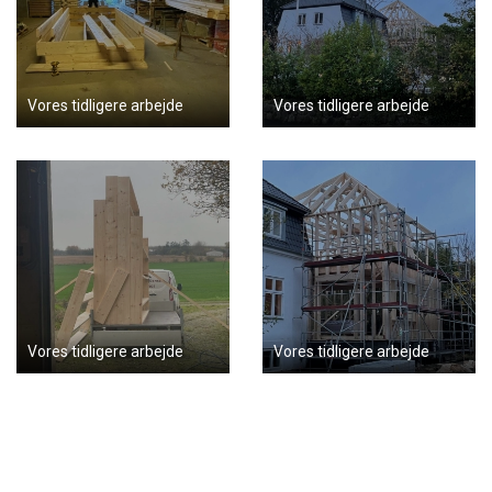
Vores tidligere arbejde
Vores tidligere arbejde
Vores tidligere arbejde
Vores tidligere arbejde