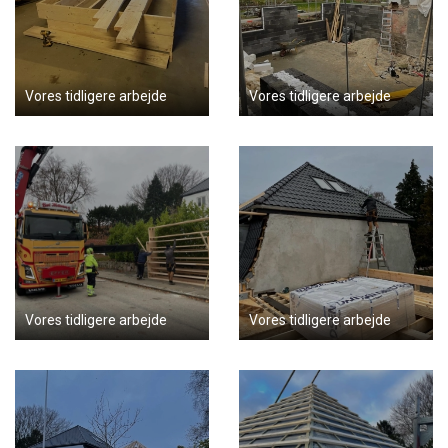
Vores tidligere arbejde
Vores tidligere arbejde
Vores tidligere arbejde
Vores tidligere arbejde