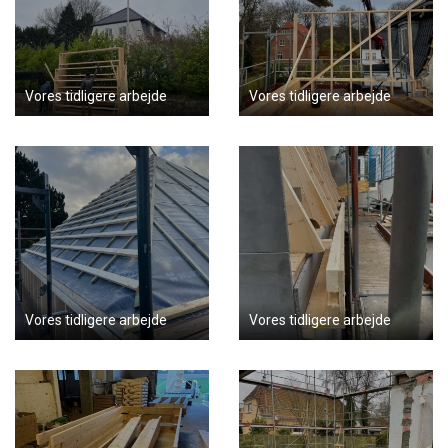
Vores tidligere arbejde
Vores tidligere arbejde
Vores tidligere arbejde
Vores tidligere arbejde