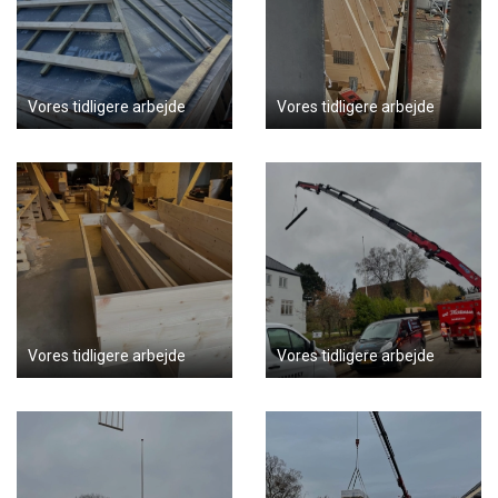
Vores tidligere arbejde
Vores tidligere arbejde
Vores tidligere arbejde
Vores tidligere arbejde