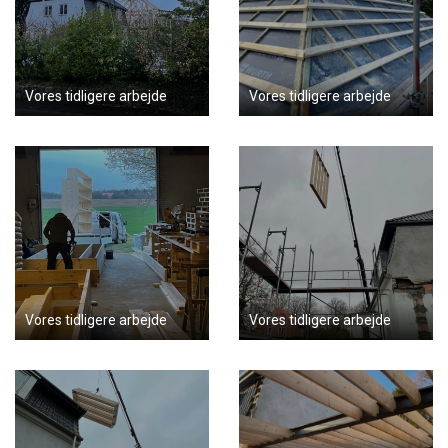
Vores tidligere arbejde
Vores tidligere arbejde
Vores tidligere arbejde
Vores tidligere arbejde