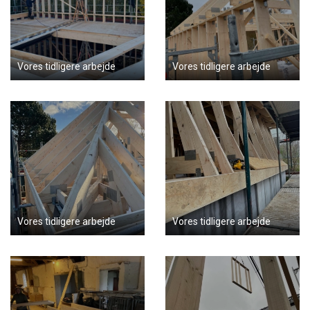
Vores tidligere arbejde
Vores tidligere arbejde
Vores tidligere arbejde
Vores tidligere arbejde