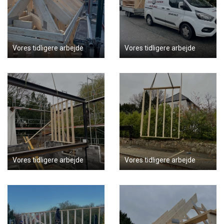
Vores tidligere arbejde
Vores tidligere arbejde
Vores tidligere arbejde
Vores tidligere arbejde