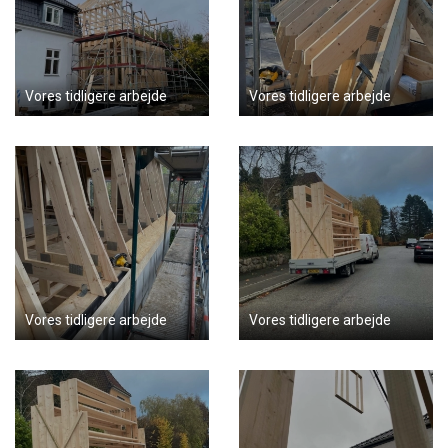
Vores tidligere arbejde
Vores tidligere arbejde
Vores tidligere arbejde
Vores tidligere arbejde