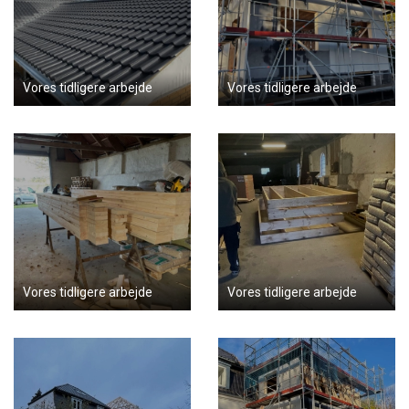
Vores tidligere arbejde
Vores tidligere arbejde
Vores tidligere arbejde
Vores tidligere arbejde