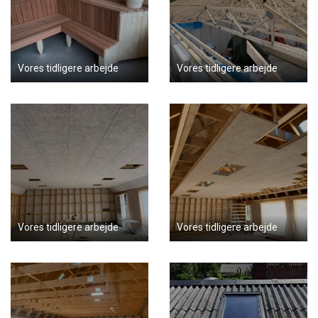
Vores tidligere arbejde
Vores tidligere arbejde
Vores tidligere arbejde
Vores tidligere arbejde